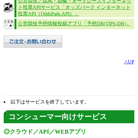
公営競技／競馬・競輪・オートレースインターネッ
ト投票APIサービス「オッズパーク インターネット
投票API（OddsPark-API）」
公営競技予想情報投稿アプリ「予想DB(TIPS-DB)」
△UP
以下はサービスを終了しています。
コンシューマー向けサービス
◎クラウド／API／WEBアプリ