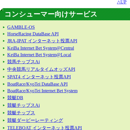
△UP
コンシューマー向けサービス
GAMBLE-OS
HorseRacing DataBase API
JRA-IPAT インターネット投票API
KeiBa Internet Bet System@Central
KeiBa Internet Bet System@Local
競馬チップスAi
中央競馬リアルタイムオッズAPI
SPAT4 インターネット投票API
BoatRace/KyoTei DataBase API
BoatRace/KyoTei Internet Bet System
競艇DB
競艇チップスAi
競艇チップス
競艇ダービーレーティング
TELEBOAT インターネット投票API