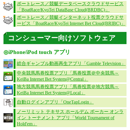
ボートレース／競艇データベースクラウドサービス
「BoatRace/KyoTei DataBase Cloud(BRDBC)」
ボートレース／競艇インターネット投票クラウドサ
ービス「BoatRace/KyoTei Internet Bet Cloud(BRIBC)」
コンシューマー向けソフトウェア
◎iPhone/iPod touch アプリ
総合ギャンブル動画再生アプリ「Gamble Television」
中央競馬馬券投票アプリ「馬券投票＠中央競馬～
KeiBa Internet Bet System@Central」
地方競馬馬券投票アプリ「馬券投票＠地方競馬～
KeiBa Internet Bet System@Local」
自動ログインアプリ「OneTapLogin」
ノーリミット テキサス ホールデム ポーカー オンラ
イン トーナメント アプリ「World Tournament of
Hold'em」