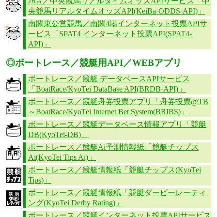
JRA／中央競馬リアルタイムオッズAPIサービス「中
央競馬リアルタイムオッズAPI(KeiBa-ODDS-API)」
南関東公営競馬／南関4場インターネット投票APIサ
ービス「SPAT4 インターネット投票API(SPAT4-
API)」
◎ボートレース／競艇用API／WEBアプリ
ボートレース／競艇 データベースAPIサービス
「BoatRace/KyoTei DataBase API(BRDB-API)」
ボートレース／競艇舟券投票アプリ「舟券投票@TB
～BoatRace/KyoTei Internet Bet System(BRIBS)」
ボートレース／競艇データベース情報アプリ「競艇
DB(KyoTei-DB)」
ボートレース／競艇Ai予測情報紙「競艇チップス
Ai(KyoTei Tips Ai)」
ボートレース／競艇情報紙「競艇チップス(KyoTei
Tips)」
ボートレース／競艇情報紙「競艇ダービーレーティ
ング(KyoTei Derby Rating)」
ボートレース／競艇インターネット投票APIサービス